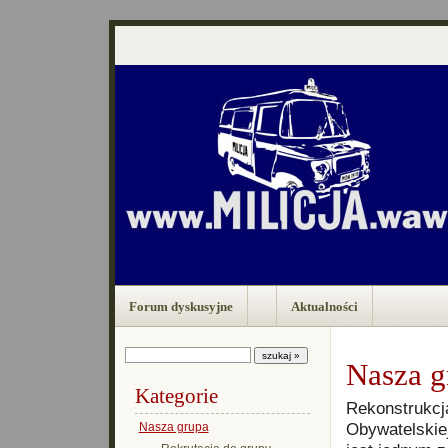
Forum dyskusyjne
Aktualności
Nasza g
Kategorie
Rekonstrukcja
Obywatelskiej
Nasza grupa