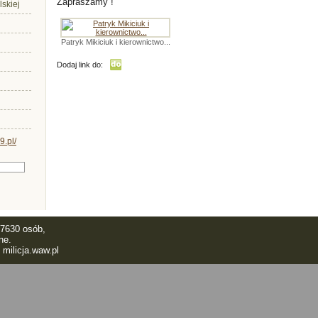
Zapraszamy !
lskiej
Patryk Mikiciuk i kierownictwo...
Dodaj link do:
97630 osób,
ne.
6
milicja.waw.pl