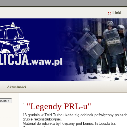
Linki
Aktualności
"Legendy PRL-u"
13 grudnia w TVN Turbo ukaże się odcinek poświęcony pojazdo
grupie rekonstrukcyjnej.
Materiał do odcinka był kręcony pod koniec listopada b.r.