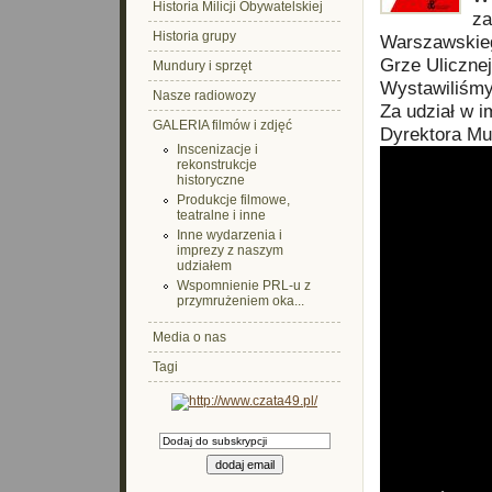
Historia Milicji Obywatelskiej
za
Historia grupy
Warszawskiego
Grze Ulicznej
Mundury i sprzęt
Wystawiliśmy
Nasze radiowozy
Za udział w i
GALERIA filmów i zdjęć
Dyrektora M
Inscenizacje i
rekonstrukcje
historyczne
Produkcje filmowe,
teatralne i inne
Inne wydarzenia i
imprezy z naszym
udziałem
Wspomnienie PRL-u z
przymrużeniem oka...
Media o nas
Tagi