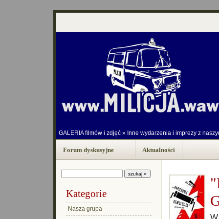
GALERIA filmów i zdjęć
»
Inne wydarzenia i imprezy z nasz
Forum dyskusyjne
Aktualności
"
Kategorie
G
Nasza grupa
W 