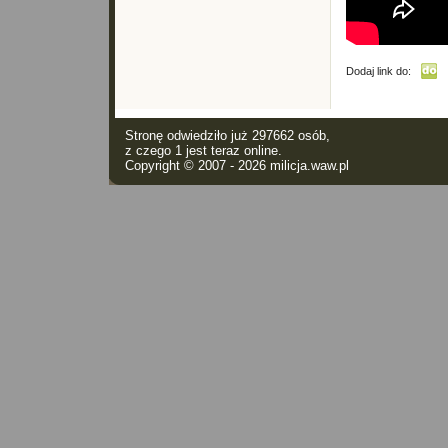
Dodaj link do:
Stronę odwiedziło już 297662 osób,
z czego 1 jest teraz online.
Copyright © 2007 - 2026
milicja.waw.pl