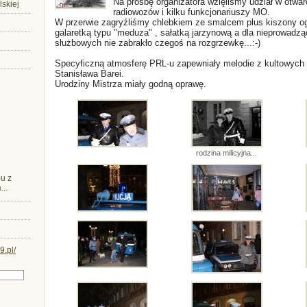
Na prośbę organizatora wzięliśmy udział w otwarc
lskiej
radiowozów i kilku funkcjonariuszy MO.
W przerwie zagryźliśmy chlebkiem ze smalcem plus kiszony ogó
galaretką typu "meduza" , sałatką jarzynową a dla nieprowadz
służbowych nie zabrakło czegoś na rozgrzewkę...:-)
Specyficzną atmosferę PRL-u zapewniały melodie z kultowych fi
Stanisława Barei.
Urodziny Mistrza miały godną oprawę.
rodzina milicyjna...
u z
..