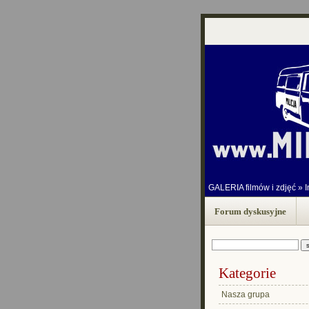
GALERIA filmów i zdjęć
»
I
Forum dyskusyjne
Kategorie
Nasza grupa