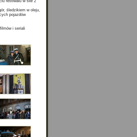
iu festiwalu w sile 2
r, śledzikiem w oleju,
ących pojazdów
lmów i seriali