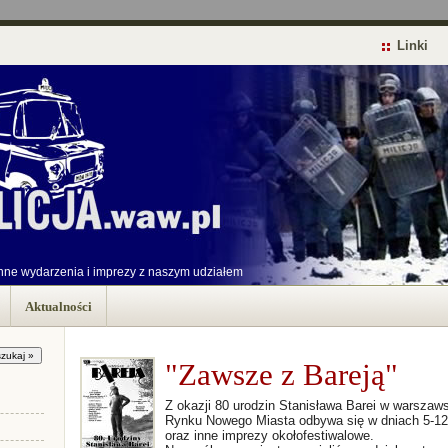
Linki
nne wydarzenia i imprezy z naszym udziałem
Aktualności
"Zawsze z Bareją"
Z okazji 80 urodzin Stanisława Barei w warszaw
Rynku Nowego Miasta odbywa się w dniach 5-12. 
oraz inne imprezy okołofestiwalowe.