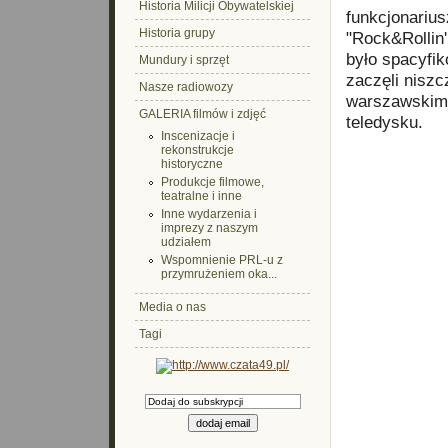
Historia Milicji Obywatelskiej
funkcjonarius
Historia grupy
"Rock&Rollin
było spacyfik
Mundury i sprzęt
zaczęli niszc
Nasze radiowozy
warszawskim 
GALERIA filmów i zdjęć
teledysku.
Inscenizacje i
rekonstrukcje
historyczne
Produkcje filmowe,
teatralne i inne
Inne wydarzenia i
imprezy z naszym
udziałem
Wspomnienie PRL-u z
przymrużeniem oka...
Media o nas
Tagi