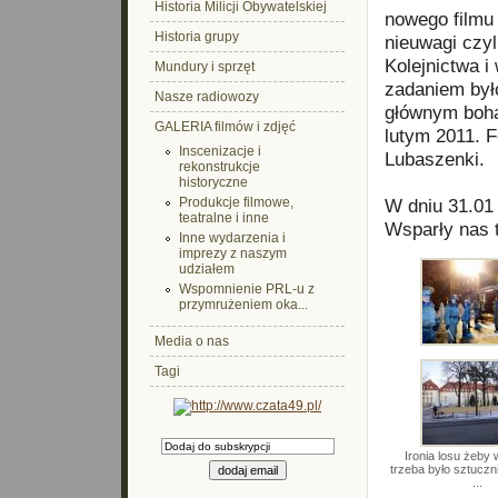
Historia Milicji Obywatelskiej
nowego filmu
Historia grupy
nieuwagi czyl
Kolejnictwa 
Mundury i sprzęt
zadaniem było
Nasze radiowozy
głównym bohat
GALERIA filmów i zdjęć
lutym 2011. 
Inscenizacje i
Lubaszenki.
rekonstrukcje
historyczne
Produkcje filmowe,
W dniu 31.01
teatralne i inne
Wsparły nas 
Inne wydarzenia i
imprezy z naszym
udziałem
Wspomnienie PRL-u z
przymrużeniem oka...
Media o nas
Tagi
Ironia losu żeby 
trzeba było sztuczn
...