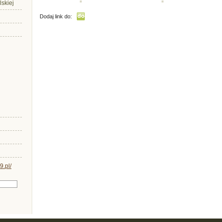
lskiej
Dodaj link do: