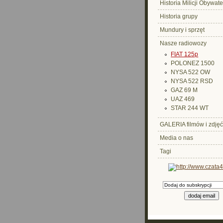
Historia Milicji Obywate
Historia grupy
Mundury i sprzęt
Nasze radiowozy
FIAT 125p
POLONEZ 1500
NYSA 522 OW
NYSA 522 RSD
GAZ 69 M
UAZ 469
STAR 244 WT
GALERIA filmów i zdjęć
Media o nas
Tagi