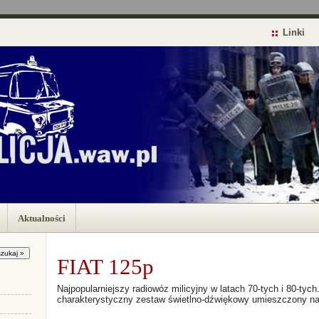
Linki
Aktualności
FIAT 125p
Najpopularniejszy radiowóz milicyjny w latach 70-tych i 80-ty
charakterystyczny zestaw świetlno-dźwiękowy umieszczony na