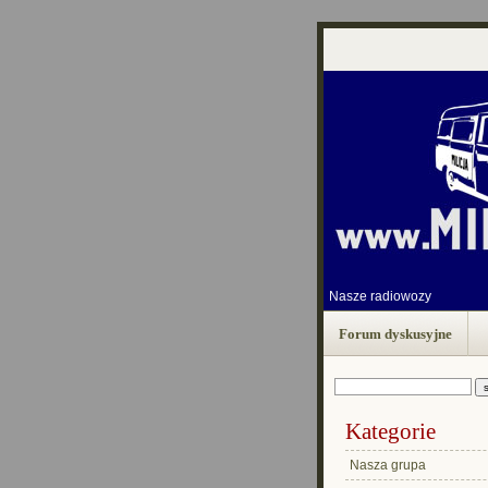
Nasze radiowozy
Forum dyskusyjne
Kategorie
Nasza grupa