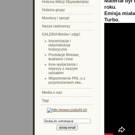
Materiał był
Historia Milicji Obywatelskiej
roku
.
Historia grupy
Emisja miała
Mundury i sprzęt
Turbo.
Nasze radiowozy
GALERIA filmów i zdjęć
Inscenizacje i
rekonstrukcje
historyczne
Produkcje filmowe,
teatralne i inne
Inne wydarzenia i
imprezy z naszym
udziałem
Wspomnienie PRL-u z
przymrużeniem oka...
Media o nas
Tagi