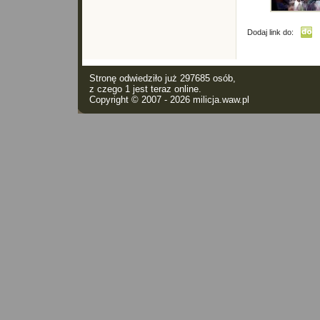
Dodaj link do:
Stronę odwiedziło już 297685 osób,
z czego 1 jest teraz online.
Copyright © 2007 - 2026
milicja.waw.pl