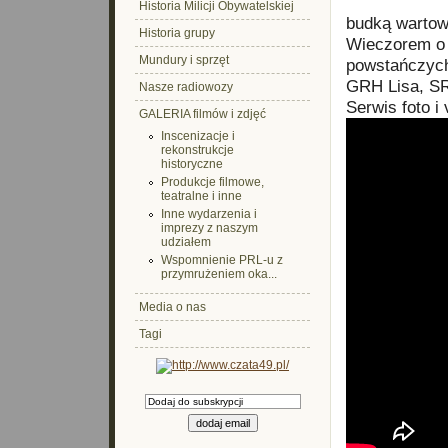
Historia Milicji Obywatelskiej
budką wartow
Historia grupy
Wieczorem o 2
Mundury i sprzęt
powstańczych
GRH Lisa, SR
Nasze radiowozy
Serwis foto i
GALERIA filmów i zdjęć
Inscenizacje i
rekonstrukcje
historyczne
Produkcje filmowe,
teatralne i inne
Inne wydarzenia i
imprezy z naszym
udziałem
Wspomnienie PRL-u z
przymrużeniem oka...
Media o nas
Tagi