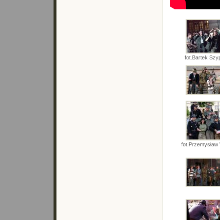
fot.Bartek Szy
fot.Przemysław 